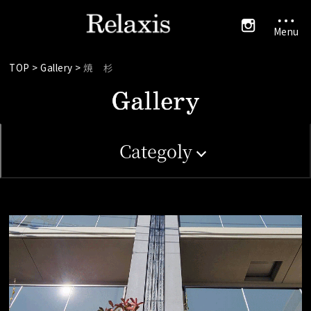
TOP >
Gallery >
焼 杉
Categoly
[scene]
・
・
exterior
interior
[taste]
・
・
・
modern
natural
japanese
[item]
・fence
・gate
・
・sign
・others
partition
[design]
・ryusei
・taki
・