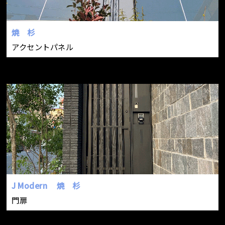
no ito
suzukaze
・
・jurin
・
・
komorebi
sazanami
seseragi
焼 杉
・asa no
・
・
・kasuri
アクセントパネル
ha
yakisugi
tsumugi
J Modern
焼 杉
門扉